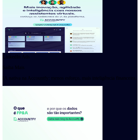
LinkedIn Ads
Saiba Mais
IA nativa na Accountfy: menos esforço, mais inteligência financeira.