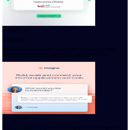
LinkedIn Ads
Saiba Mais
Presente em diversos países, a plataforma Accountfy consolida
dados em uma única fonte, garantindo a total consistência …
LinkedIn Ads
Hoje anunciamos o lançamento da Mogno, uma nova empresa do