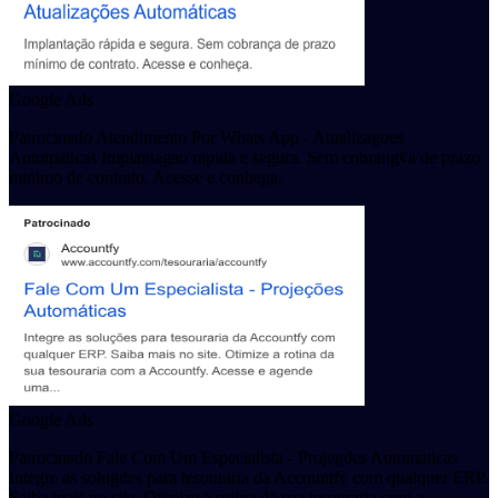
Google Ads
Patrocinado Atendimento Por Whats App - Atualizagoes
Automaticas Implantagao rapida e segura. Sem cobrang¢a de prazo
minimo de contrato. Acesse e conhega.
Google Ads
Patrocinado Fale Com Um Especialista - Projegdes Automaticas
Integre as solugdes para tesouraria da Accountfy com qualquer ERP.
Saiba mais no site. Otimize a rotina da sua tesouraria com a