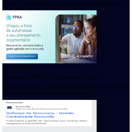
grupo. A Mogno nasce com a missão de transformar a forma com…
LinkedIn Ads
Automatize seu FP&A com uma plataforma completa.
Automatize projeções, compare cenários e tome decisões com base
em dados confiáveis e atualizados em tempo real.