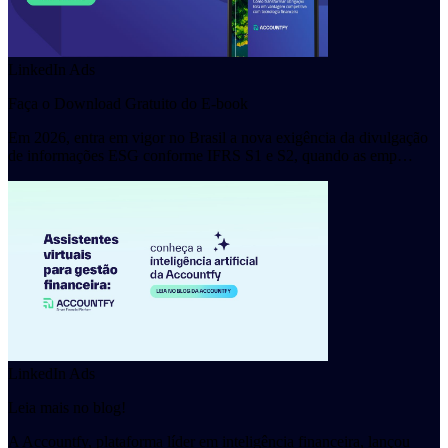
LinkedIn Ads
Faça o Download Gratuito do E-book
Em 2026, entra em vigor no Brasil a nova exigência da divulgação
de informações ESG conforme IFRS S1 e S2, quando as emp…
LinkedIn Ads
Leia mais no blog!
A Accountfy, plataforma líder em inteligência financeira, lançou