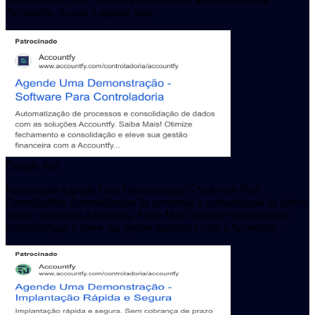
Accountfy. Acesse e agende uma...
Google Ads
Patrocinado Agende Uma Demonstragao - Software Para
Controladoria Automatizagao de processos e consolidagao de dados
com as solucgdes Accountfy. Saiba Mais! Otimize fechamento e
consolida¢gao e eleve sua gestao financeira com a Accountfy...