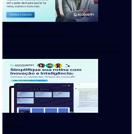
LinkedIn Ads
Conheça nossa solução de FP&A
Crie aplicações e automatize tarefas de forma simples e segura.
Desenvolva apps personalizados para FP&A com governança …
LinkedIn Ads
Saiba Mais