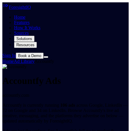
ForesightIQ
Home
Features
How It Works
Sources
Solutions
Resources
Sign In
Book a Demo
Home
Ad Library
Accountfy
Accountfy Ads
accountfy.com
Accountfy is currently running
106 ads
across Google, LinkedIn —
72 on Google and 34 on LinkedIn. Browse Accountfy's live ad
creative, messaging, and the platforms they advertise on below —
updated automatically by ForesightIQ.
Ads are just the surface.
See Accountfy's full go-to-market &