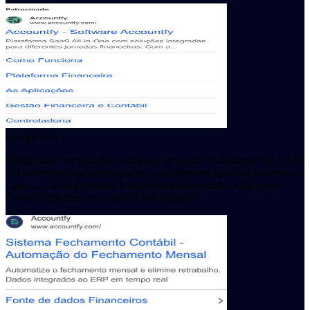
Google Ads
Patrocinado Accounitfy - Software Accountfy Plataforma Saa S All-
in-One com solugées integradas para diferentes jornadas financeiras.
Com a... Como Funciona Plataforma Financeira As Aplicagées
Gestao Financeira e Contabil Controladoria