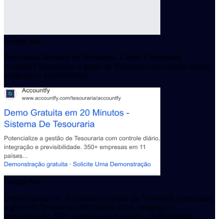
Google Ads
Patrocinado Software de Tesouraria - Gestao Centralizada
Accountfy Potencialize a gestao de Tesouraria com controle diario,
integragao e previsibilidade.
Google Ads
Demo Gratuita em 20 Minutos - Sistema De Tesouraria Potencialize
a gestao de Tesouraria com controle diario, integragao e
previsibilidade. 350+ empresas em 11 paises... Demonstragao