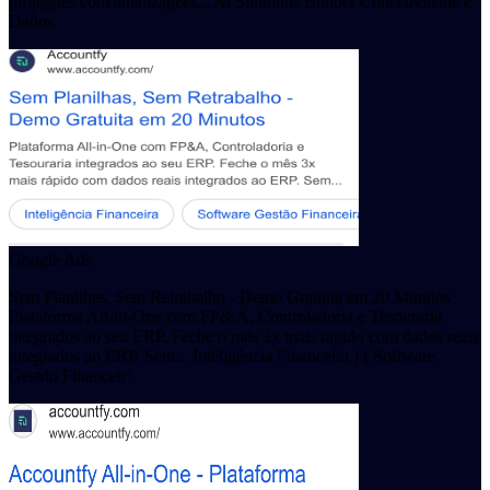
projegdes com atualizagées... Al Solutions Builder Conectividade e
Dados
Google Ads
Sem Planilhas, Sem Retrabalho - Demo Gratuita em 20 Minutos
Plataforma All-in-One com FP& A, Controladoria e Tesouraria
integrados ao seu ERP. Feche o més 3x mais rapido com dados reais
integrados ao ERP. Sem... Inteligéncia Financeira ) ( Software
Gestdo Financeir: