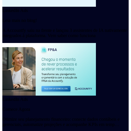
LinkedIn Ads
Leia mais no blog!
A Accountfy saiu na frente e lançou 3 assistentes de IA nativamente
integrados à plataforma. Vem saber como funciona
LinkedIn Ads
Comece Agora
Otimize seu planejamento financeiro: conecte dados contábeis e
gerenciais, automatize projeções e acompanhe KPIs em temp…