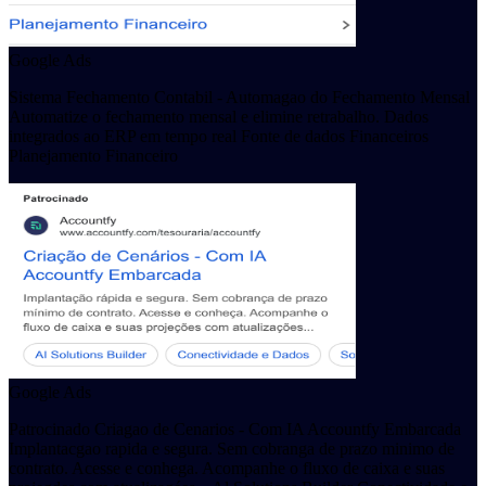
Google Ads
Sistema Fechamento Contabil - Automagao do Fechamento Mensal
Automatize o fechamento mensal e elimine retrabalho. Dados
integrados ao ERP em tempo real Fonte de dados Financeiros
Planejamento Financeiro
Google Ads
Patrocinado Criagao de Cenarios - Com IA Accountfy Embarcada
Implantacgao rapida e segura. Sem cobranga de prazo minimo de
contrato. Acesse e conhega. Acompanhe o fluxo de caixa e suas