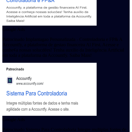
Google Ads
Patrocinado Implantagao Personalizada - Controladoria e FP& A
Accountfy, a plataforma de gestao financeira Al First. Acesse e
conhe¢a nossas solucdées! Tenha auxilio da Inteligéncia Artificial
em toda a plataforma da Accountfy. Saiba Mais!
Google Ads
Patrocinado Sistema Para Controladoria Integre multiplas fontes de