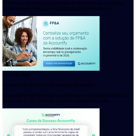
Acelere sua gestão com Assistentes de IA nativos na Accountfy.
Tenha decisões mais ágeis e inteligentes. Experimente es…
LinkedIn Ads
Garanta mais qualidade nas entregas financeiras.
Com colaboração entre áreas, governança e dashboards dinâmicos,
sua equipe ganha agilidade, precisão e inteligência para…