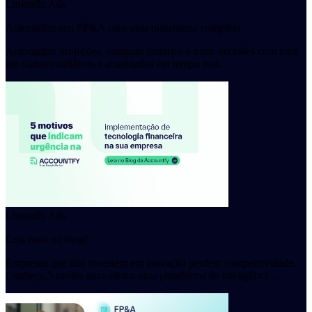
LinkedIn Ads
Automatize seu FP&A com uma plataforma completa.
Automatize projeções, compare cenários e tome decisões com base
em dados confiáveis e atualizados em tempo real.
LinkedIn Ads
Leia mais no blog!
Empresas que não investem em inovação perdem competitividade.
Conheça 5 razões para adotar uma plataforma de inteligênci…