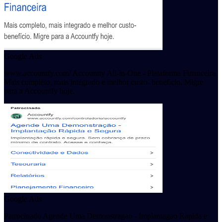
Google Ads
www.accountfy.com/ Accountty All-in-One - Plataforma Financeira
Mais completo, mais integrado e melhor custo- beneficio. Migre
para a Accountfy hoje.
Google Ads
Patrocinado Agende Uma Demonstragao - Implantagao Rapida e