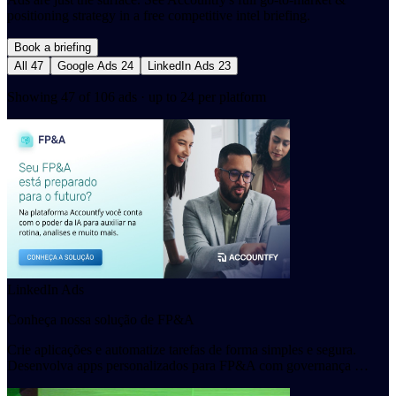
positioning strategy in a free competitive intel briefing.
Book a briefing
All
47
Google Ads
24
LinkedIn Ads
23
Showing 47 of 106 ads · up to 24 per platform
LinkedIn Ads
Conheça nossa solução de FP&A
Crie aplicações e automatize tarefas de forma simples e segura.
Desenvolva apps personalizados para FP&A com governança …