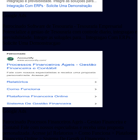
Google Ads
Patrocinado Software de Tesouraria - Tesouraria Empresarial
Potencialize a gestao de Tesouraria com controle diario, integragao e
previsibilidade. Integre as solugdes para... Integragao Com ERPs -
Solicite Uma Demonstracgao
Google Ads
Patrocinado Processos Financeiros Ageis - Gestao Financeira e
Contabil Fale com nossos especialistas e receba uma proposta
personalizada. Acesse ja! Relatorios > Como Funciona > Plataforma
Financeira Online > Sistema De Gest& o Financeira >