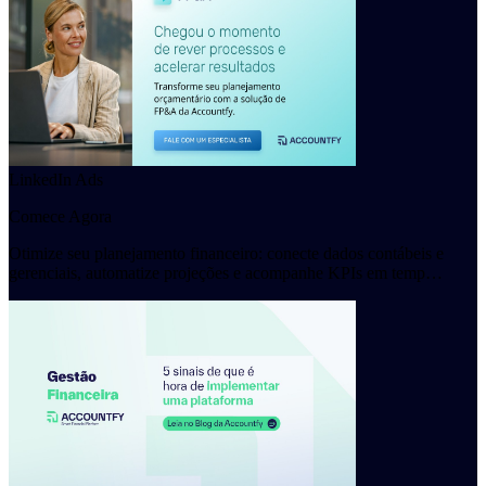
LinkedIn Ads
Comece Agora
Otimize seu planejamento financeiro: conecte dados contábeis e
gerenciais, automatize projeções e acompanhe KPIs em temp…